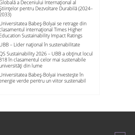
Globală a Deceniului Internațional al
Științelor pentru Dezvoltare Durabilă (2024–
2033)
Universitatea Babeș-Bolyai se retrage din
clasamentul internațional Times Higher
Education Sustainability Impact Ratings
UBB – Lider național în sustenabilitate
QS Sustainability 2026 – UBB a obținut locul
318 în clasamentul celor mai sustenabile
universități din lume
Universitatea Babeș-Bolyai investește în
energie verde pentru un viitor sustenabil