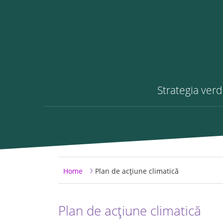
Strategia ver
Skip to content
Skip to main menu
›
Home
Plan de acțiune climatică
Plan de acțiune climatică