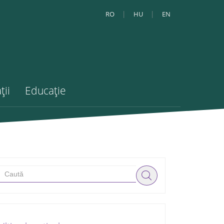
RO
HU
EN
ții
Educație
Search