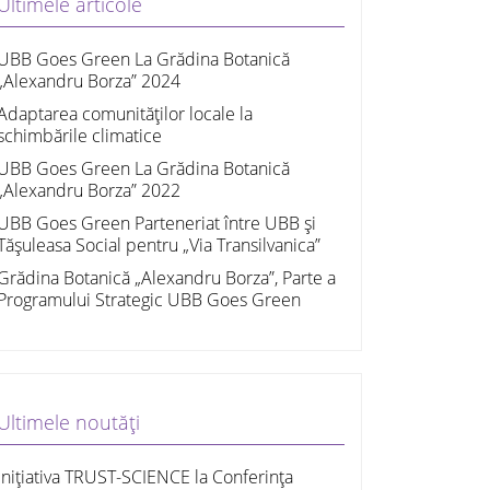
Ultimele articole
UBB Goes Green La Grădina Botanică
„Alexandru Borza” 2024
Adaptarea comunităților locale la
schimbările climatice
UBB Goes Green La Grădina Botanică
„Alexandru Borza” 2022
UBB Goes Green Parteneriat între UBB și
Tășuleasa Social pentru „Via Transilvanica”
Grădina Botanică „Alexandru Borza”, Parte a
Programului Strategic UBB Goes Green
Ultimele noutăți
Inițiativa TRUST-SCIENCE la Conferința